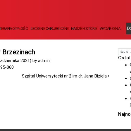
Do
TERAPIA OTYŁOŚCI
LECZENIE CHIRURGICZNE
NASZE HISTORIE
WYDARZENIA
w Brzezinach
Szukaj
Ostat
ździernika 2021)
by
admin
y 95-060
Szpital Uniwersytecki nr 2 im dr. Jana Biziela
Najno