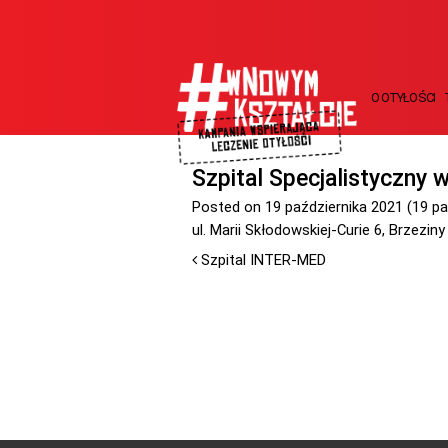
O OTYŁOŚCI
Szpital Specjalistyczny 
Posted on
19 października 2021
(19 pa
ul. Marii Skłodowskiej-Curie 6, Brzezin
Szpital INTER-MED
Nawigacja po artykułach