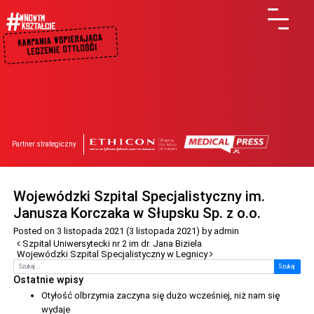
Partner strategiczny
Wojewódzki Szpital Specjalistyczny im.
Janusza Korczaka w Słupsku Sp. z o.o.
Posted on
3 listopada 2021
(3 listopada 2021)
by
admin
Nawigacja po artykułach
Szpital Uniwersytecki nr 2 im dr. Jana Biziela
Wojewódzki Szpital Specjalistyczny w Legnicy
Szukaj
Ostatnie wpisy
Otyłość olbrzymia zaczyna się dużo wcześniej, niż nam się
wydaje