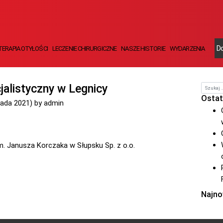
Do
TERAPIA OTYŁOŚCI
LECZENIE CHIRURGICZNE
NASZE HISTORIE
WYDARZENIA
jalistyczny w Legnicy
Szukaj
Ostat
pada 2021)
by
admin
m. Janusza Korczaka w Słupsku Sp. z o.o.
Najno