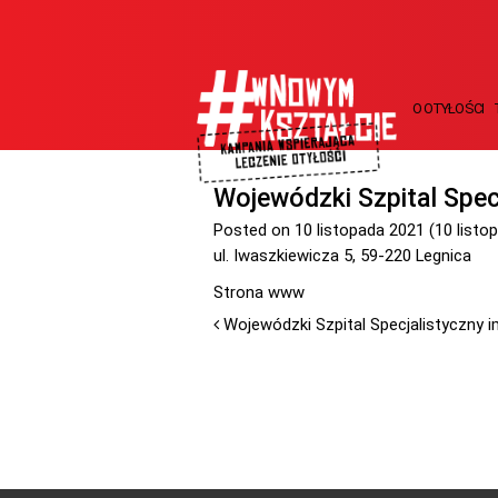
O OTYŁOŚCI
Wojewódzki Szpital Spec
Posted on
10 listopada 2021
(10 listo
ul. Iwaszkiewicza 5, 59-220 Legnica
Strona www
Wojewódzki Szpital Specjalistyczny i
Nawigacja po artykułach